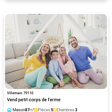
Villemain 79110
Vend petit corps de ferme
Maison
87
m²
Pièces:
5
Chambres:
3