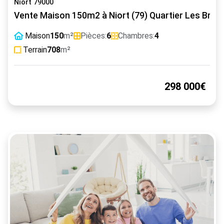
Niort 79000
Vente Maison 150m2 à Niort (79) Quartier Les Briz
Maison
150
m²
Pièces:
6
Chambres:
4
Terrain
708
m²
298 000€