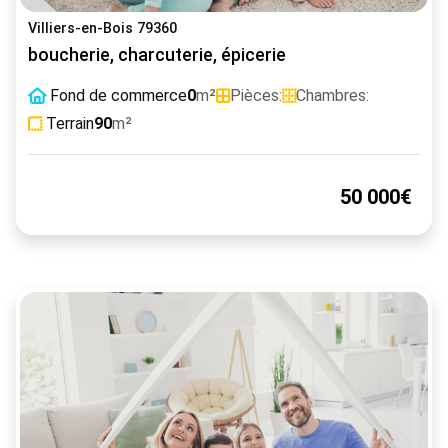
Villiers-en-Bois 79360
boucherie, charcuterie, épicerie
Fond de commerce
0
m²
Pièces:
Chambres:
Terrain
90
m²
50 000€