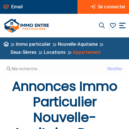
Email
Se connecter
Immo particulier
Nouvelle-Aquitaine
Deux-Sèvres
Locations
Appartement
Modifier votre recherche
Ma recherche ...
Annonces Immo
Particulier
Nouvelle-