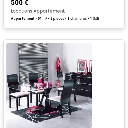
500 €
Locations Appartement
Appartement
•
51
m² •
2
pièces •
1
chambres •
1
SdB