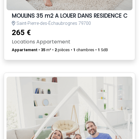
MOULINS 35 m2 A LOUER DANS RESIDENCE CALM
Saint-Pierre-des-Échaubrognes 79700
265 €
Locations Appartement
Appartement
•
35
m² •
2
pièces •
1
chambres •
1
SdB