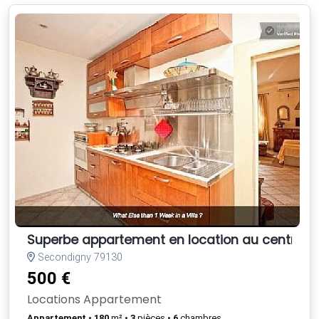
Superbe appartement en location au centre vill
Secondigny 79130
500 €
Locations Appartement
Appartement
•
180
m² •
3
pièces •
6
chambres