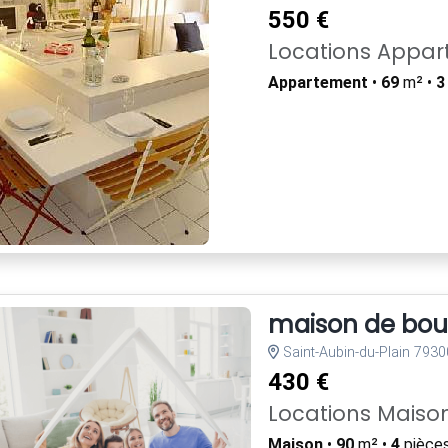
550 €
Locations Appa
Appartement
•
69
m² •
3
maison de bou
Saint-Aubin-du-Plain 7930
430 €
Locations Maiso
Maison
•
90
m² •
4
pièces