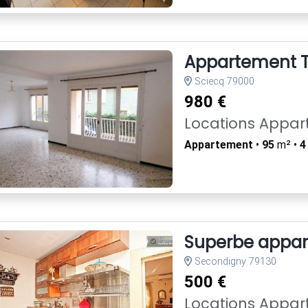
Appartement T
Sciecq 79000
980 €
Locations Appa
Appartement
•
95
m² •
4
Superbe appart
Secondigny 79130
500 €
Locations Appa