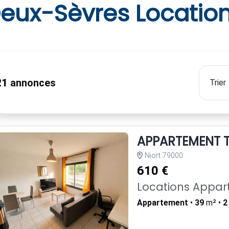
eux-Sèvres Locatio
21
annonces
APPARTEMENT T
Niort 79000
610 €
Locations Appa
Appartement
•
39
m² •
2