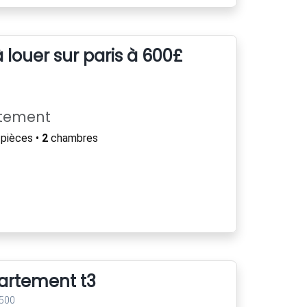
louer sur paris à 600£
rtement
pièces •
2
chambres
artement t3
9500