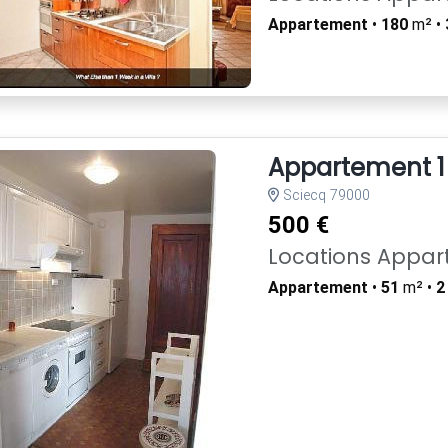
Appartement
•
180
m² •
Appartement 1 
Sciecq 79000
500 €
Locations Appa
Appartement
•
51
m² •
2