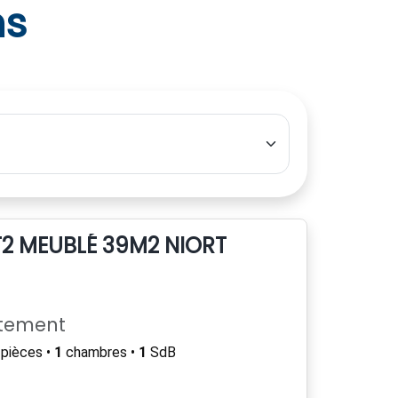
ns
2 MEUBLÉ 39M2 NIORT
rtement
pièces •
1
chambres •
1
SdB