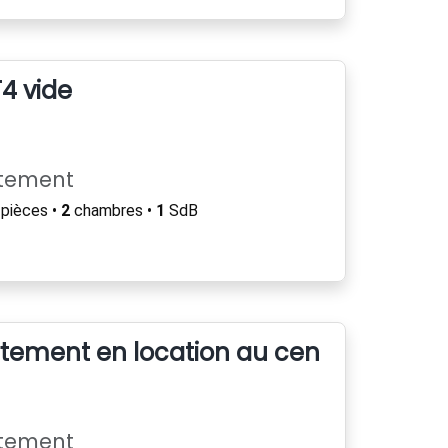
4 vide
rtement
pièces •
2
chambres •
1
SdB
ement en location au centre ville de 
rtement