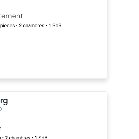
rtement
pièces •
2
chambres •
1
SdB
rg
0
n
 •
2
chambres •
1
SdB