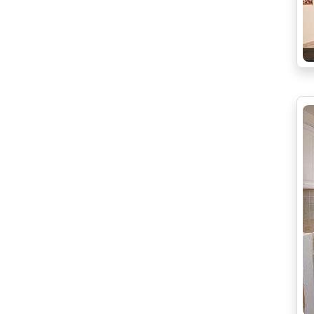
Proche écoles
jardin
Proche Gare
cour
Proche transport
plain pied
Quartier calme
dernier étage
Stores électriques
Toiture neuve
Video-phone