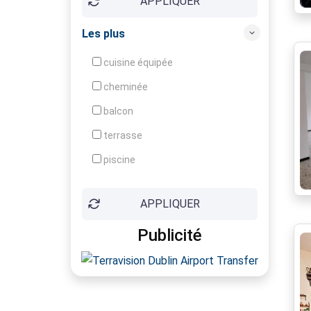
APPLIQUER
Ensoleillé (e)
Entièrement rénové
Les plus
Grenier
cuisine équipée
Grenier aménageable
cheminée
Idéal pour jeune couple
balcon
Interphone
terrasse
Jardin arboré
piscine
Jardin clôturé
ascenseur
Lumineux
APPLIQUER
parking
Original
Publicité
box
Placards
cave
Portail électrique
garage
Proche commerces
terrain